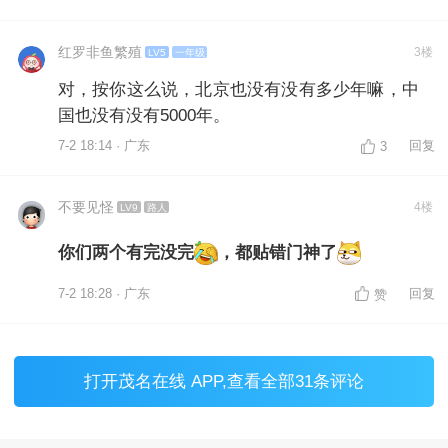
红罗非鱼繁殖
3楼
LV5
一年级
对，按你这么说，北京也没有没有多少年嘛，中
国也没有没有5000年。
7-2 18:14 · 广东
回复
3
不要见怪
4楼
LV9
路人
你们两个有完没完
，都贴错门神了
7-2 18:28 · 广东
回复
赞
打开
茂名在线 APP
,查看全部31条评论