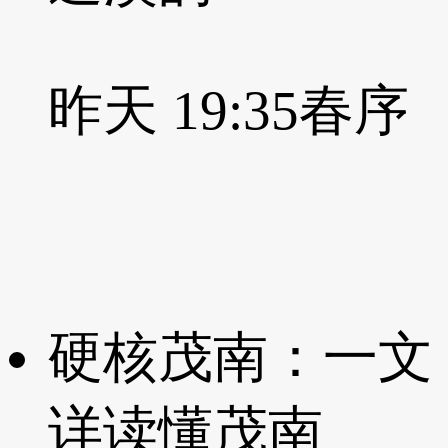
昨天 19:35
春序
硬核茂南：一文
详读懂茂南