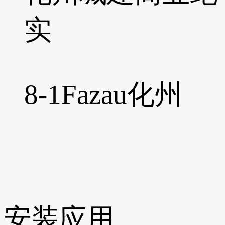
实
8-1
Fazau化州
安装应用