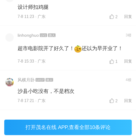
设计师扣鸡腿
7-8 11:23 · 广东
回复
2
linhonghuo
3楼
LV1
路人
超市电影院开了好久了！
还以为早开业了！
7-8 15:33 · 广东
回复
1
风横月卧
4楼
LV17
路人
沙县小吃没有，不是档次
7-8 17:21 · 广东
回复
2
打开
茂名在线 APP
,查看全部10条评论