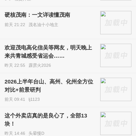
硬核茂南：一文详读懂茂南
前天 21:22
茂名油十小地主
欢迎茂电高化信吴等网友，明天晚上
来共青城感受省运会……
昨天 22:55
霹雳火2026
2026上半年台山、高州、化州全方位
对比+前景研判
前天 09:41
lj1123
这个外卖店真的是良心了，全部13
块！
昨天 14:46
头晕慢D