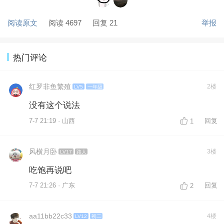
阅读原文
阅读 4697
回复 21
举报
热门评论
红罗非鱼繁殖
2楼
LV5
一年级
没有这个说法
7-7 21:19 · 山西
回复
1
风横月卧
3楼
LV17
路人
吃饱再说吧
7-7 21:26 · 广东
回复
2
aa11bb22c33
4楼
LV12
初二