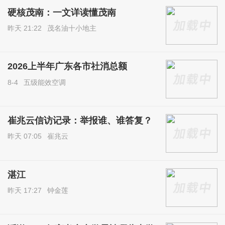
硬核茂南：一文详读懂茂南
昨天 21:22
茂名油十小地主
2026上半年广东各市社消总额
8-4
五级能效空调
崔兆云信访记录：举报谁、谁答复？
昨天 07:05
崔兆云
湛江
昨天 17:27
钟金莲