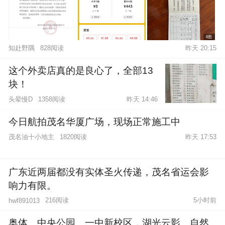
6图
知赴野隅
828阅读
昨天 20:15
这个外卖店真的是良心了，全部13
块！
头晕慢D
1358阅读
昨天 14:46
今日航拍茂名华厦广场，现场正常施工中
茂名油十小地主
1820阅读
昨天 17:53
广东近两届都没有实体圣火传递，茂名省运会影
响力有限。
216阅读
5小时前
hwf891013
奥体、中央公园、一中新校区，湖光云影、自然