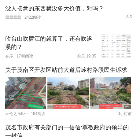
没人接盘的东西就没多大价值，对吗？
8-5
黑黑黑黑
2422阅读
吹台山吹廉江的就算了，还有吹遂
溪的？
春序
1740阅读
前天 19:35
关于茂南区开发区站前大道后岭村路段民生诉求
9图
天伦之乐8ze
184阅读
3小时前
茂名市政府有关部门的一信信:尊敬政府的领导的
一封信