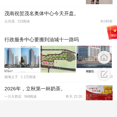
茂南祝贺茂名奥体中心今天开盘。
云河茂
215阅读
9小时前
行政服务中心要搬到油城十一路吗
2-10
南海之子
1.1万阅读
2026年，立秋第一杯奶茶。
一只大西瓜
569阅读
昨天 23:20
电白区林头镇赤岭村委会不作为，隐瞒真相，欠