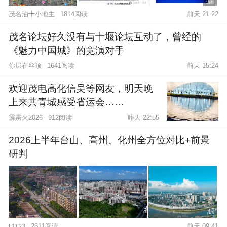
16图
茂名油十小地主
1814阅读
前天 21:22
茂名论坛好久没有与十堰论坛互动了，曾经的
《魅力中国城》的竞演对手
你层在丝顶
1641阅读
前天 15:24
欢迎茂电高化信吴等网友，明天晚
上来共青城感受省运会……
霹雳火2026
912阅读
昨天 22:55
2026上半年台山、高州、化州全方位对比+前景
研判
2611阅读
前天 09:41
lj1123