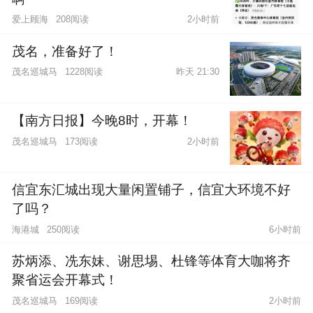
爱上顾海
208阅读
2小时前
茂名，准备好了！
茂名巡城马
1228阅读
昨天 21:30
【南方日报】今晚8时，开幕！
茂名巡城马
173阅读
2小时前
信宜东汇城出现大量闲置铺子，信宜大环境不好
了吗？
海港城
250阅读
6小时前
苏炳添、冼东妹、谢思埸、杜锋等体育大咖将齐
聚省运会开幕式！
茂名巡城马
169阅读
2小时前