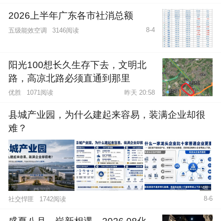
2026上半年广东各市社消总额
8-4
五级能效空调
3146阅读
阳光100想长久生存下去，文明北
路，高凉北路必须直通到那里
优胜
1071阅读
昨天 20:58
县城产业园，为什么建起来容易，装满企业却很
难？
4图
8-6
社交悍匪
1742阅读