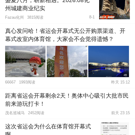
盛夏八月，崭新相遇。2026.08化
州城建商业纪实
8-1
Fazau化州
3815阅读
真心发问哈！省运会开幕式无公开购票渠道、开
幕式改室内体育馆，大家会不会觉得遗憾？
4图
1993阅读
昨天 15:12
66667
距离省运会开幕剩余2天！奥体中心吸引大批市民
前来游玩打卡！
茂名巡城马
2452阅读
前天 23:15
这次省运会为什么在体育馆开幕式
啊