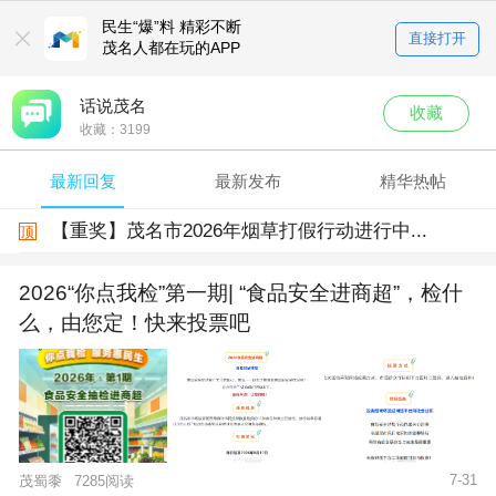
民生“爆”料 精彩不断
直接打开
茂名人都在玩的APP
话说茂名
收藏
收藏：
3199
最新回复
最新发布
精华热帖
【重奖】茂名市2026年烟草打假行动进行中...
顶
2026“你点我检”第一期| “食品安全进商超”，检什
么，由您定！快来投票吧
7-31
茂蜀黍
7285阅读