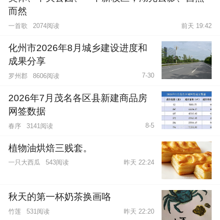
而然
一首歌
2074阅读
前天 19:42
化州市2026年8月城乡建设进度和
成果分享
7-30
罗州郡
8606阅读
2026年7月茂名各区县新建商品房
网签数据
8-5
春序
3141阅读
植物油烘焙三贱套。
一只大西瓜
543阅读
昨天 22:24
秋天的第一杯奶茶换画咯
竹莲
531阅读
昨天 22:20