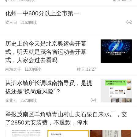
化州一中600分以上全市第一
8-2
梁三日
3152阅读
历史上的今天是北京奥运会开幕
式，明天就是茂名省运动会开幕
式，大家会过去看吗
南海之仔
1183阅读
昨天 12:27
从泗水镇所长调城南指导员，是提
拔还是“换岗避风险”？
8-4
崔兆云
2573阅读
2图
举报茂南区羊角镇青山村山夫石泉自来水厂，交
了2650元安装费，不退款，停水