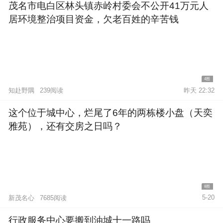
茂名市电白区林头镇赤岭村委会不公开41万元人
居环境整治项目资金，欠老百姓的辛苦钱
4图
知赴野隅
239阅读
昨天 22:32
这个位于城中心，烂尾了6年的两栋楼小盘（天奕
雅苑），还有交房之日吗？
8图
5-20
新茂名心
7685阅读
行政服务中心要搬到油城十一路吗