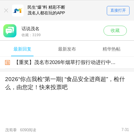
民生“爆”料 精彩不断
直接打开
茂名人都在玩的APP
话说茂名
收藏
收藏：
3199
最新回复
最新发布
精华热帖
【重奖】茂名市2026年烟草打假行动进行中...
顶
2026“你点我检”第一期| “食品安全进商超”，检什
么，由您定！快来投票吧
7-31
茂蜀黍
6090阅读