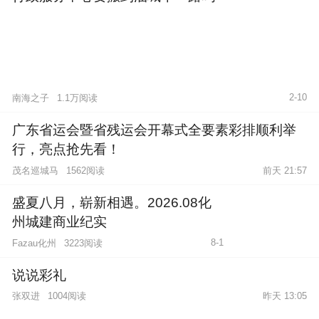
2-10
南海之子
1.1万阅读
广东省运会暨省残运会开幕式全要素彩排顺利举
行，亮点抢先看！
茂名巡城马
1562阅读
前天 21:57
盛夏八月，崭新相遇。2026.08化
州城建商业纪实
8-1
Fazau化州
3223阅读
说说彩礼
张双进
1004阅读
昨天 13:05