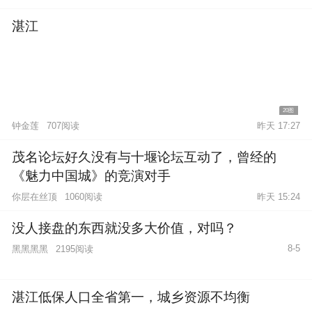
湛江
20图
钟金莲
707阅读
昨天 17:27
茂名论坛好久没有与十堰论坛互动了，曾经的
《魅力中国城》的竞演对手
你层在丝顶
1060阅读
昨天 15:24
没人接盘的东西就没多大价值，对吗？
8-5
黑黑黑黑
2195阅读
湛江低保人口全省第一，城乡资源不均衡