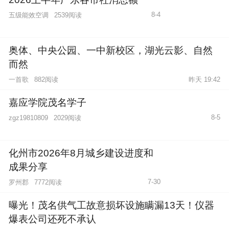
8-4
五级能效空调
2539阅读
奥体、中央公园、一中新校区，湖光云影、自然
而然
一首歌
882阅读
昨天 19:42
嘉应学院茂名学子
8-5
2029阅读
zgz19810809
化州市2026年8月城乡建设进度和
成果分享
7-30
罗州郡
7772阅读
曝光！茂名供气工故意损坏设施瞒漏13天！仪器
爆表公司还死不承认