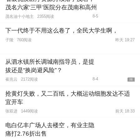
茂名六家‘三甲’医院分在茂南和高州
8-5
茂名油十小地主
2355阅读
下一代终于不用这么卷了，全民大学生啊，
子陵
760阅读
昨天 19:27
从泗水镇所长调城南指导员，是提
拔还是“换岗避风险”？
8-4
崔兆云
2172阅读
2图
抢黄灯失败，又二百纸，大概运动细胞发达不适
宜开车
张双进
1449阅读
前天 18:33
电白亿丰广场人去楼空，有业主隐
痛打2.76折出售