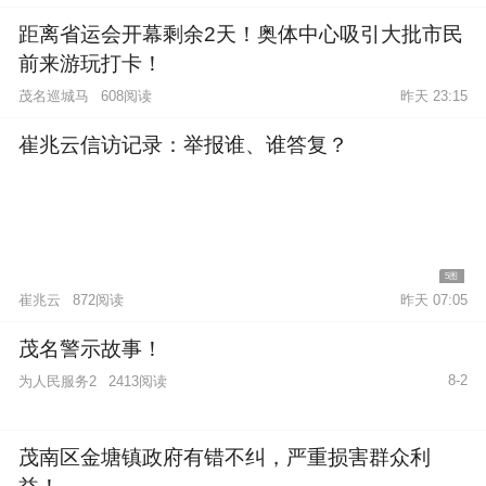
距离省运会开幕剩余2天！奥体中心吸引大批市民
前来游玩打卡！
茂名巡城马
608阅读
昨天 23:15
崔兆云信访记录：举报谁、谁答复？
5图
崔兆云
872阅读
昨天 07:05
茂名警示故事！
8-2
为人民服务2
2413阅读
茂南区金塘镇政府有错不纠，严重损害群众利