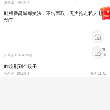
8-5
海港城
3496阅读
吐槽番禺城郊执法：不告而取，无声拖走私人电
动车
5图
8-5
头晕慢D
1648阅读
昨晚刷到个段子
张双进
1022阅读
昨天 11:41
关于原高州法院赖*明法官、赖*梅、林*琪串通一
气涉嫌虚假诉讼刑事犯罪的控告书
3-20
陈明海
1.2万阅读