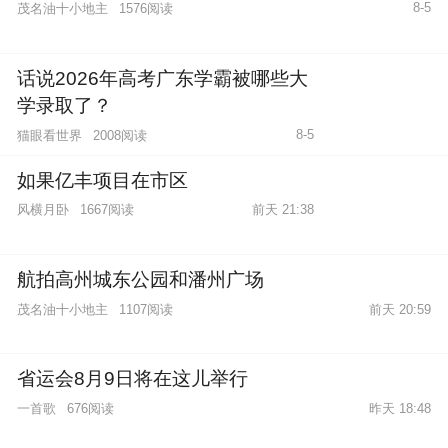
8-5
茂名油十小地主
1576阅读
话说2026年高考广东学霸被哪些大
学录取了？
8-5
猫眼看世界
2008阅读
如果亿丰项目在市区
风横月卧
1667阅读
前天 21:38
航拍高州城东公园和潘州广场
茂名油十小地主
1107阅读
前天 20:59
省运会8月9日将在这儿举行
一首歌
676阅读
昨天 18:48