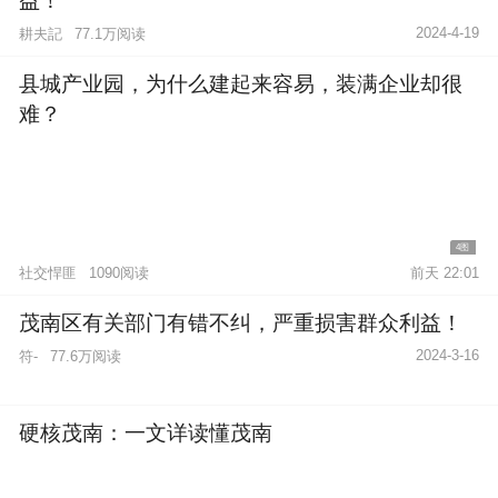
益！
2024-4-19
耕夫記
77.1万阅读
县城产业园，为什么建起来容易，装满企业却很
难？
4图
社交悍匪
1090阅读
前天 22:01
茂南区有关部门有错不纠，严重损害群众利益！
2024-3-16
符-
77.6万阅读
硬核茂南：一文详读懂茂南