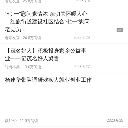
2023-7-6
老坛友宜
25.8万阅读
“七·一”慰问党情浓 亲切关怀暖人心
－红旗街道建设社区结合“七一”慰问
老党员...
2图
2023-6-29
老坛友宜
24.8万阅读
【茂名好人】积极投身家乡公益事
业——记茂名好人梁哲
2023-6-27
时尚小美
13.6万阅读
杨建华带队调研残疾人就业创业工作
2023-6-15
额1989
11.9万阅读