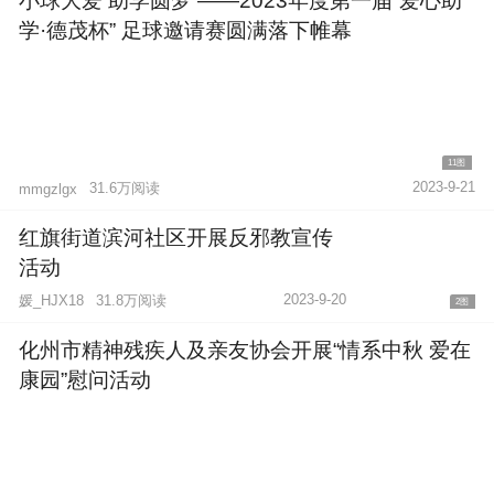
小球大爱 助学圆梦 ——2023年度第一届“爱心助
学·德茂杯” 足球邀请赛圆满落下帷幕
11图
2023-9-21
31.6万阅读
mmgzlgx
红旗街道滨河社区开展反邪教宣传
活动
2023-9-20
媛_HJX18
31.8万阅读
2图
化州市精神残疾人及亲友协会开展“情系中秋 爱在
康园”慰问活动