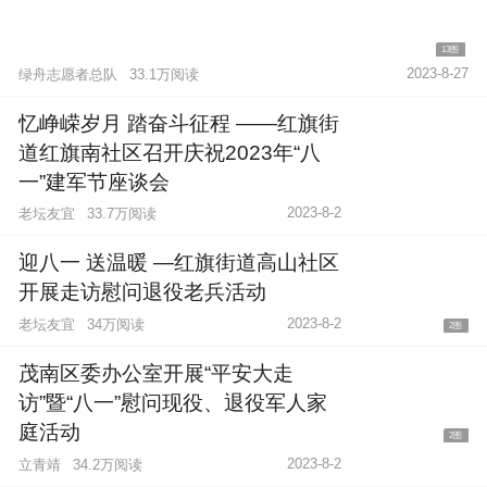
13图
2023-8-27
绿舟志愿者总队
33.1万阅读
忆峥嵘岁月 踏奋斗征程 ——红旗街
道红旗南社区召开庆祝2023年“八
一”建军节座谈会
2023-8-2
老坛友宜
33.7万阅读
迎八一 送温暖 —红旗街道高山社区
开展走访慰问退役老兵活动
2023-8-2
老坛友宜
34万阅读
2图
茂南区委办公室开展“平安大走
访”暨“八一”慰问现役、退役军人家
庭活动
2图
2023-8-2
立青靖
34.2万阅读