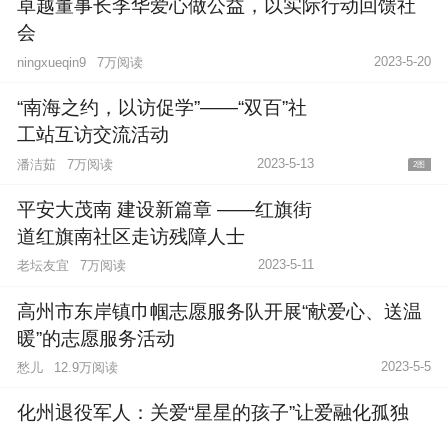
卓越董事长李华爱心做公益，以实际行动回馈社
会
2023-5-20
7万阅读
ningxueqin9
“南海之约，以访促学”——“双百”社
工站互访交流活动
2023-5-13
潘洁茹
7万阅读
2图
平安大茂南 建设新篇章 ——红旗街
道红旗南社区走访残障人士
2023-5-11
老坛友宜
7万阅读
高州市东岸镇巾帼志愿服务队开展“献爱心、送温
暖”的志愿服务活动
2023-5-5
愁儿
12.9万阅读
化州退役军人：关爱“星星的孩子”让爱融化孤独