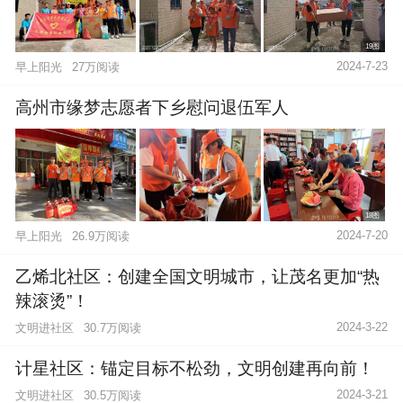
19图
2024-7-23
早上阳光
27万阅读
高州市缘梦志愿者下乡慰问退伍军人
18图
2024-7-20
早上阳光
26.9万阅读
乙烯北社区：创建全国文明城市，让茂名更加“热
辣滚烫”！
2024-3-22
文明进社区
30.7万阅读
计星社区：锚定目标不松劲，文明创建再向前！
2024-3-21
文明进社区
30.5万阅读