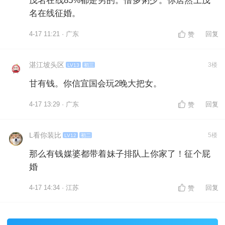
茂名在线85%都是男的。僧多粥少。你居然上茂
名在线征婚。
4-17 11:21 · 广东
回复
赞
湛江坡头区
3楼
LV13
初三
甘有钱。你信宜国会玩2晚大把女。
4-17 13:29 · 广东
回复
赞
L看你装比
5楼
LV12
初二
那么有钱媒婆都带着妹子排队上你家了！征个屁
婚
4-17 14:34 · 江苏
回复
赞