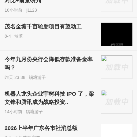
对比+前景研判
10小时前
lj1123
茂名金塘千亩轮胎项目有望动工
8-4
散羞
今年九月份央行会降低存款准备金率
吗？
昨天 23:38
锡塘游子
机器人龙头企业宇树科技 IPO 了，梁
文锋和腾讯成为战略投资..
14小时前
锡塘游子
2026上半年广东各市社消总额