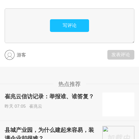
1%，存栏量53.08万头，增长0.5%；蔬菜产量13.86万吨，增长
1.5%；园林水果产量796吨，增长33.8%。
工业生产总体负增长。一季度，全县规模以上工业完成增
加值3.47亿元，同比下降11.3%。分门类看，采矿业下降63.
5%，制造业下降2.6%，电力热力燃气及水生产和供应业下降3.
5%。现代产业中，先进制造业增加值同比增长7.2%，高技术产
业增加值同比下降30.0%。
固定资产投资平稳增长。一季度，全县完成固定资产投资2
6.55亿元，同比增长10.5%。分领域看，基础设施投资9.20亿
元，同比增长27.2%；工业投资9.12亿元，同比增长50.3%，其
中工业技改投资0.92亿元，同比增长69.8%；房地产开发投资8.
52亿元，同比下降3.1%。
社会消费市场恢复向好。一季度，全县社会消费品零售总
额20.54亿元，同比增长5.4%。按规模分，限额以上消费品零售
额1.34亿元，同比增长3.9%，限额以下消费品零售额19.20亿
元，同比增长5.5%。
商品房销售市场回暖。一季度，全县商品房销售面积18.24