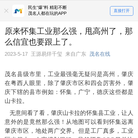
民生“爆”料 精彩不断
直接打开
茂名人都在玩的APP
原来怀集工业那么强，甩高州了，那
么信宜也要跟上了。
2023-5-17
王源易烊千玺
来自广东
茂名在线
茂名县级市里，工业最强毫无疑问是高州，肇庆
在粤西人眼里，除了肇庆市区和四会厉害外，肇
庆下辖的县市例如：怀集，广宁，德庆这些都是
山卡拉。
无意间看了看，肇庆山卡拉的怀集县工业，让人
意外的是竟然那么强！从地图可以看到怀集远离
肇庆市区，地处两广交界。但是工厂真多，工业