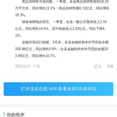
热门评论
五级能效空调
3楼
LV15
高二
怀集有你吹的那么强吗？要实事求是，不是闭
着眼吹。数据说话：今年一季度，怀集规工增加值
3.47（不到高州的一半），一般公共预算收入2.16
亿元（不到高州的一半），金融机构本外币存款余
额250.98亿元（不到高州三分之一）。而户籍人口
113万，超过高州户籍人口的六成，人均都不行，
更别吹总量了。
根据肇庆市地区生产总值统一核算结果，2023年一季度
怀集全县地区生产总值为54.03亿元，同比增长5.0%。其中，第
一产业增加值为18.16亿元，同比增长5.5%；第二产业增加值为
9.78亿元，同比增长3.7%；第三产业增加值为26.09亿元，同比
增长5.2%。
农业生产开局平稳。一季度，全县农林牧渔业实现产值32.
29亿元，同比增长6.2%。其中，生猪出栏量26.50万头，增长5.