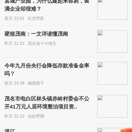
县城产业园，为什么建起来容易，装
满企业却很难？
前天 22:01
社交悍匪
硬核茂南：一文详读懂茂南
昨天 21:22
茂名油十小地主
今年九月份央行会降低存款准备金率
吗？
前天 23:38
锡塘游子
茂名市电白区林头镇赤岭村委会不公
开41万元人居环境整治项目资..
昨天 22:32
知赴野隅
湛江