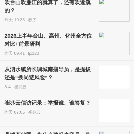
吹台山吹廉江的就算了，还有吹遂溪
的？
昨天 19:35
春序
2026上半年台山、高州、化州全方位
对比+前景研判
昨天 09:41
lj1123
从泗水镇所长调城南指导员，是提拔
还是“换岗避风险”？
8-4
崔兆云
崔兆云信访记录：举报谁、谁答复？
昨天 07:05
崔兆云