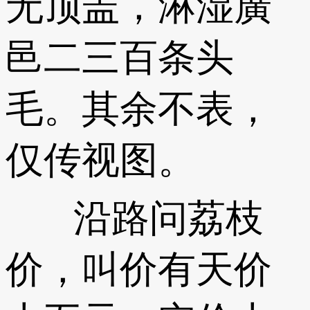
无顶盖，淋湿廣
邑二三百条头
毛。其余不表，
仅传视图。
沿路问荔枝
价，叫价有天价