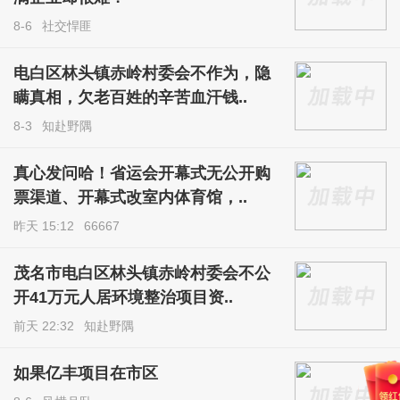
8-6
社交悍匪
电白区林头镇赤岭村委会不作为，隐
瞒真相，欠老百姓的辛苦血汗钱..
8-3
知赴野隅
真心发问哈！省运会开幕式无公开购
票渠道、开幕式改室内体育馆，..
昨天 15:12
66667
茂名市电白区林头镇赤岭村委会不公
开41万元人居环境整治项目资..
前天 22:32
知赴野隅
如果亿丰项目在市区