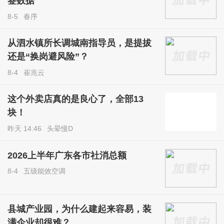
签数据
8-5
春序
从泗水镇所长调城南指导员，是提拔
还是“换岗避风险”？
8-4
崔兆云
这个外卖店真的是良心了，全部13
块！
昨天 14:46
头晕慢D
2026上半年广东各市社消总额
8-4
五级能效空调
县城产业园，为什么建起来容易，装
满企业却很难？