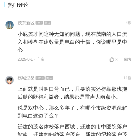
热门评论
茂东新区
4楼
LV7
路人
小屁孩才问这种无知的问题，现在茂南的人口流
入和楼盘在建数量是电白的十倍，你说哪里是中
心
2025-8-1 · 广东
回复
8
殇城涅槃
11楼
LV14
路人
上面就是叫叫口号而已，只要落实还得靠那班拖
后腿的既得利益者，结果都是雷声大雨点小。
说是双中心，那么多年了，有哪个市级资源疏解
到电白这边了么？
迁建的茂名体校落户西城，迁建的市中医院落户
站南，迁建的妇幼落户茂东，新建的纪检落户茂