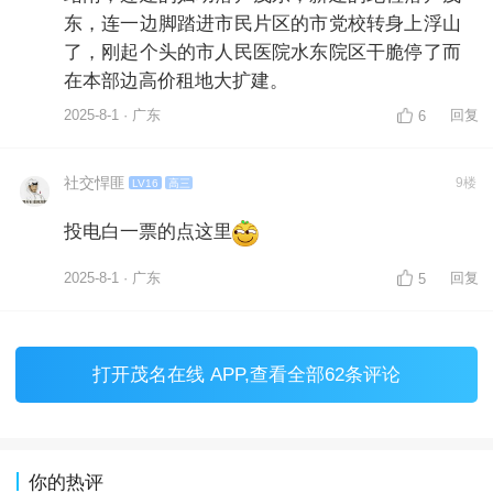
东，连一边脚踏进市民片区的市党校转身上浮山
了，刚起个头的市人民医院水东院区干脆停了而
在本部边高价租地大扩建。
2025-8-1 · 广东
回复
6
社交悍匪
9楼
LV16
高三
投电白一票的点这里
2025-8-1 · 广东
回复
5
打开
茂名在线 APP
,查看全部62条评论
你的热评