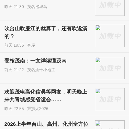
昨天 21:30
茂名巡城马
吹台山吹廉江的就算了，还有吹遂溪
的？
前天 19:35
春序
硬核茂南：一文详读懂茂南
前天 21:22
茂名油十小地主
欢迎茂电高化信吴等网友，明天晚上
来共青城感受省运会……
昨天 22:55
霹雳火2026
2026上半年台山、高州、化州全方位