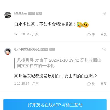
MMMan
3楼
LV15
路人
口水多过茶，不如多食猪油捞饭！
1-10 20:34 · 广东
回复
赞
6a74693d50551
4楼
LV12
路人
风横月卧 发表于 2026-1-10 19:42 高州收回山
国实实在在的一体化
高州连东城都没发展明白，要山阁的白泥吗？
1-10 20:54 · 广东
回复
赞
打开
茂名在线APP
,与楼主互动