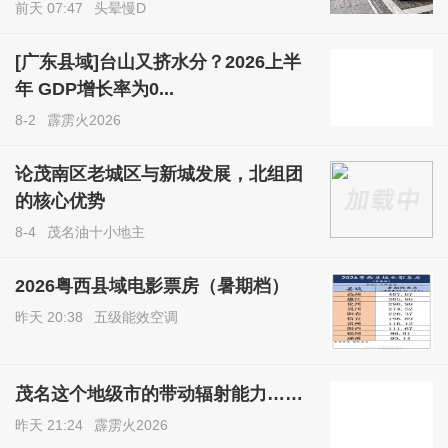
前天 07:47
头晕慢D
[广东县域]台山又挤水分？2026上半
年 GDP增长率为0...
8-2
霹雳火2026
论茂南区老城区与新城发展，北组团
的核心优势
8-4
茂名油十小地主
2026粤西县域电影票房（暑期档）
昨天 20:38
五级能效空调
茂名这个地级市的带动辐射能力……
昨天 21:24
霹雳火2026