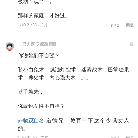
被动五观合一。
那样的家庭，才好过。
1-10 21:36 · 广东
回复
1
一只大西瓜
3楼
LV4
路人
你说她们不自强？
装小白兔术，煤油灯控术，迷雾战术，巴掌糖果
术，养猪术，内心强大术。。。
随手就来，
你敢说女性不自强？
@物茂自名
道德兄，教育一下这个少瞧女人
的。