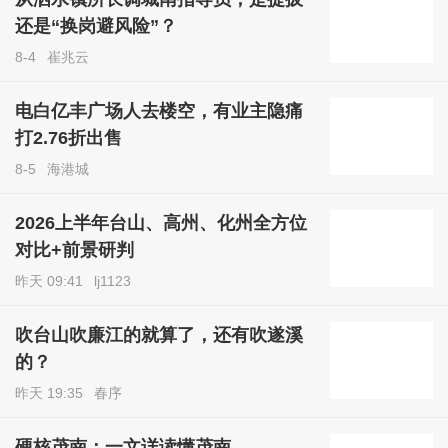
还是“换岗避风险”？
8-4
崔兆云
电白亿丰广场人去楼空，有业主隐痛
打2.76折出售
8-5
海港城
2026上半年台山、高州、化州全方位
对比+前景研判
昨天 09:41
lj1123
吹台山吹廉江的就算了，还有吹遂溪
的？
昨天 19:35
春序
硬核茂南：一文详读懂茂南