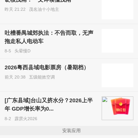
昨天 21:22
茂名油十小地主
吐槽番禺城郊执法：不告而取，无声
拖走私人电动车
8-5
头晕慢D
2026粤西县域电影票房（暑期档）
前天 20:38
五级能效空调
[广东县域]台山又挤水分？2026上半
年 GDP增长率为0...
8-2
霹雳火2026
安装应用