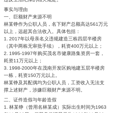
事实与理由
一、巨额财产来源不明
林
某
铮作为公职人员，名下财产总额高达
561
万元
以上，远超其合法收入。具体包括：
1. 2017
年以母亲名义违规建造三栋四层半楼房
（其中两栋无审批手续），耗资
400
万元以上；
2. 1995-1997
年购买茂名市健康路集资房一套，
耗资
11
万元以上；
3. 1998-2000
年在茂南开发区购地建五层半楼房
一栋，耗资
150
万元以上。
林
某
铮及其配偶均为公职人员，工资收入无法支
撑上述财产，涉嫌巨额财产来源不明。
二、证件造假与年龄造假
1.
林
某
铮（曾用名林
某
成）实际出生时间为
1963