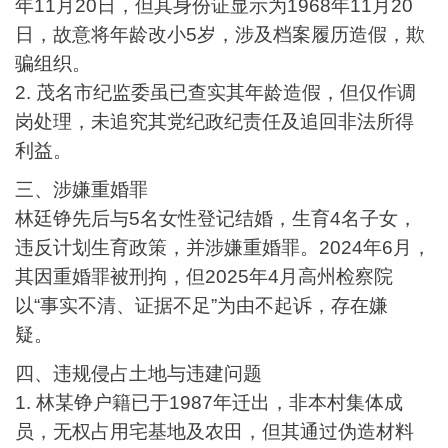
年
11
月
20
日，但其身份证显示为
1968
年
11
月
20
日，故意将年龄改小
5
岁，涉及档案履历造假，欺
骗组织。
2.
茂名市纪监委虽已查实其年龄造假，但仅作调
岗处理，未追究其党纪政纪责任及追回非法所得
利益。
三、涉嫌重婚罪
林廷铮先后与
5
名女性登记结婚，生育
4
名子女，
违反计划生育政策，并涉嫌重婚罪。
2024
年
6
月，
其因重婚罪被刑拘，但
2025
年
4
月高州检察院
以“事实不清、证据不足”为由不起诉，存在嫌
疑。
四、违规侵占土地与违建问题
1.
林
某
铮户籍已于
198
7
年迁出，非本村集体成
员，无权占用宅基地及农田，但其通过伪造材料