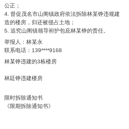
公正；
4.
督促茂名市山阁镇政府依法拆除林
某
铮违规建
造的楼房，归还被侵占土地；
5.
追究山阁镇领导袒护包庇林
某
铮的责任。
举报人：林
某
永
联系电话：
139****9168
林
某
铮违建的3栋楼房
林廷铮违建楼房
限时拆除通知书
《限期拆除通知书》