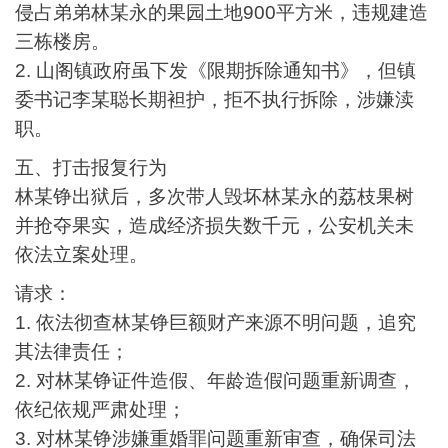
侵占弟弟林
某
永的果园土地
900
平方米，违规建造
三栋楼房。
2.
山阁镇政府虽下发《限期拆除通知书》，但镇
委书记李
某
聪长期袒护，拒不执行拆除，涉嫌渎
职。
五、打击报复行为
林
某
铮出狱后，多次带人毁坏林
某
永的荔枝果树
并抢夺果实，造成经济损失数千元，公安机关未
依法立案处理。
请求：
1.
依法彻查林
某
铮巨额财产来源不明问题，追究
其法律责任；
2.
对林
某
铮证件造假、年龄造假问题重新调查，
依纪依规严肃处理；
3.
对林
某
铮涉嫌重婚罪问题重新审查，确保司法