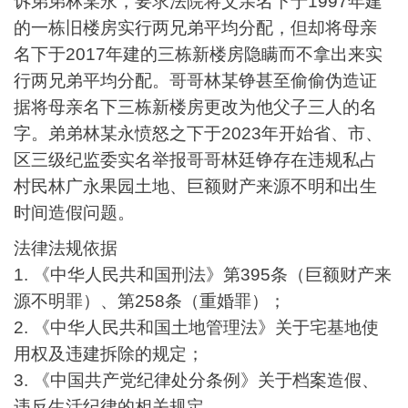
诉弟弟林
某
永，要求法院将父亲名下于
1997
年建
的一栋旧楼房实行两兄弟平均分配，但却将母亲
名下于
2017
年建的三栋新楼房隐瞒而不拿出来实
行两兄弟平均分配。哥哥林
某
铮甚至偷偷伪造证
据将母亲名下三栋新楼房更改为他父子三人的名
字。弟弟林
某
永愤怒之下于
2023
年开始省、市、
区三级纪监委实名举报哥哥林廷铮存在违规私占
村民林广永果园土地、巨额财产来源不明和出生
时间造假问题。
法律法规依据
1.
《中华人民共和国刑法》第
395
条（巨额财产来
源不明罪）、第
258
条（重婚罪）；
2.
《中华人民共和国土地管理法》关于宅基地使
用权及违建拆除的规定；
3.
《中国共产党纪律处分条例》关于档案造假、
违反生活纪律的相关规定。