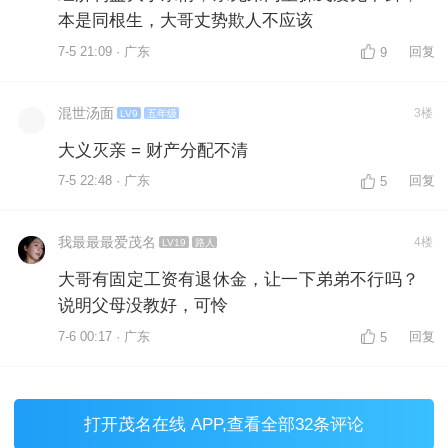
本是同根生，大哥丈势欺人不应该
7-5 21:09 · 广东
回复
9
混世汤面
3楼
LV9
五年级
大义灭亲 = 财产分配不清
7-5 22:48 · 广东
回复
5
我最最最爱茂名
4楼
LV19
路人
大哥有固定工资有退休金，让一下弟弟不行吗？
说明父母没教好，可怜
7-6 00:17 · 广东
回复
5
打开
茂名在线 APP
,查看全部32条评论