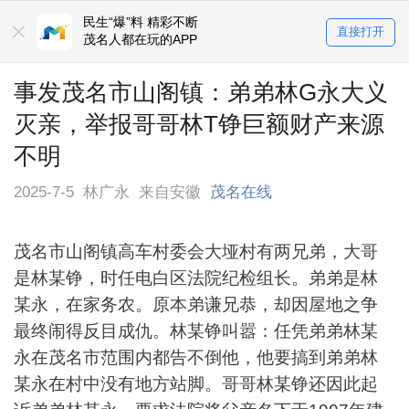
民生“爆”料 精彩不断
直接打开
茂名人都在玩的APP
事发茂名市山阁镇：弟弟林G永大义
灭亲，举报哥哥林T铮巨额财产来源
不明
2025-7-5
林广永
来自安徽
茂名在线
茂名市山阁镇高车村委会大垭村有两兄弟，大哥
是林某铮，时任电白区法院纪检组长。弟弟是林
某
永，在家务农。原本弟谦兄恭，却因屋地之争
最终闹得反目成仇。林
某
铮
叫嚣
：任凭弟弟林
某
永在茂名市范围内都告不倒他，他要搞到弟弟林
某
永在村中没有地方站脚。哥哥林
某
铮还因此起