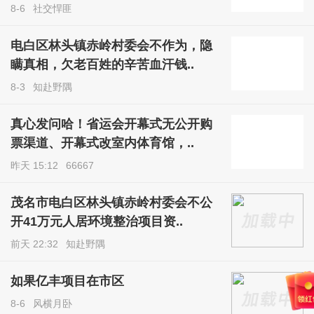
8-6
社交悍匪
电白区林头镇赤岭村委会不作为，隐
瞒真相，欠老百姓的辛苦血汗钱..
8-3
知赴野隅
真心发问哈！省运会开幕式无公开购
票渠道、开幕式改室内体育馆，..
昨天 15:12
66667
茂名市电白区林头镇赤岭村委会不公
开41万元人居环境整治项目资..
前天 22:32
知赴野隅
如果亿丰项目在市区
8-6
风横月卧