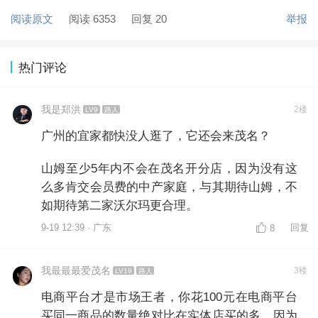
阅读原文
阅读 6353
回复 20
举报
热门评论
我是郑洪
2楼
LV9
路人
广州的宜家都快没人逛了，它还会来茂名？
山姆至少5年内不会在茂名开分店，因为没有这
么多肯交会员费的中产家庭，与其期待山姆，不
如期待第二家沃尔玛更合理。
9-19 12:39 · 广东
回复
8
我最最最爱茂名
3楼
LV19
路人
电商平台才是市场王者，你花100元在电商平台
买同一商品的数量绝对比在实体店买的多，因为