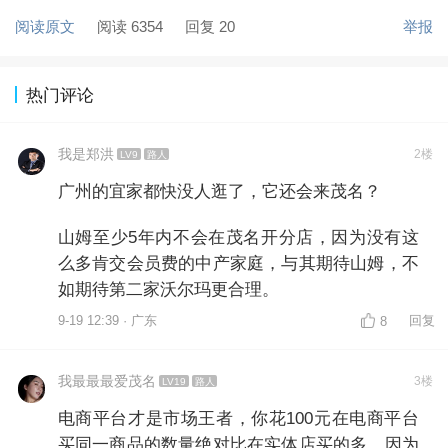
阅读原文
阅读 6354
回复 20
举报
热门评论
我是郑洪
2楼
LV9
路人
广州的宜家都快没人逛了，它还会来茂名？
山姆至少5年内不会在茂名开分店，因为没有这
么多肯交会员费的中产家庭，与其期待山姆，不
如期待第二家沃尔玛更合理。
9-19 12:39 · 广东
回复
8
我最最最爱茂名
3楼
LV19
路人
电商平台才是市场王者，你花100元在电商平台
买同一商品的数量绝对比在实体店买的多，因为