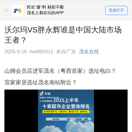
民生“爆”料 精彩不断
直接打开
茂名人都在玩的APP
沃尔玛VS胖永辉谁是中国大陆市场
王者？
2025-9-18
hwf891013
来自广东
茂名在线
山姆会员店进军茂名（粤西首家）选址电白？
宜家家居选址茂名南站附近？