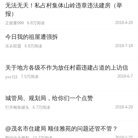
无法无天！私占村集体山岭违章违法建房（举
报）
2018-4-20
正能量999
6.8万阅读
今日我的祖屋遭强拆
2018-7-18
乐从联盟
6.8万阅读
关于地方各级不作为放任村霸违建占道的上访信
2018-6-7
7.5万阅读
ysz111
城管局、规划局，给你们一个点赞
2018-4-29
打开鲔鱼罐头
6.7万阅读
@茂名市住建局 顺佳雅苑的问题还管不管？
2018-1-22
顺佳业主维权
14.2万阅读