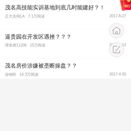
茂名高技能实训基地到底几时能建好？！
2017-8-27
正大光明LA
7.1万阅读
逼贵园在开发区遇挫？？？
2017-7-13
理发师11206
15万阅读
茂名房价涉嫌被垄断操盘？？
2017-4-30
@倾听
14.3万阅读
房产中介扣留我钥匙算不算违规操作？
2017-5-3
6.9万阅读
ttboys
给今届茂名领导班子点赞