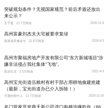
突破规划条件？无视国家规范？前后矛盾还放出
来公示？
2020-11-4
五子盈
13.7万阅读
高州富豪刘杰夫大宅被要求复绿
2019-9-3
路漫漫其修远兮
22.6万阅读
高州市聚福房地产开发有限公司“东方新城项目”涉
嫌非法侵占我社集体“飞地”。
2021-9-3
高凉红豆
3.5万阅读
高州宝光街道伍粮村有村干部占用耕地偷建抢建
（最新，宝光街道办已介入拆除！）
2020-11-26
可爱的雨中人
13.7万阅读
名门世家开发商天新公司进口电梯涉嫌欺诈（86