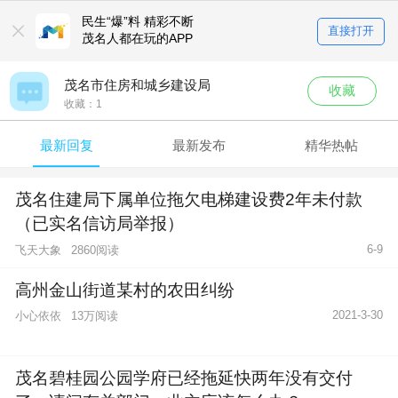
民生“爆”料 精彩不断
直接打开
茂名人都在玩的APP
茂名市住房和城乡建设局
收藏
收藏：
1
最新回复
最新发布
精华热帖
茂名住建局下属单位拖欠电梯建设费2年未付款
（已实名信访局举报）
6-9
飞天大象
2860阅读
高州金山街道某村的农田纠纷
2021-3-30
小心依依
13万阅读
茂名碧桂园公园学府已经拖延快两年没有交付